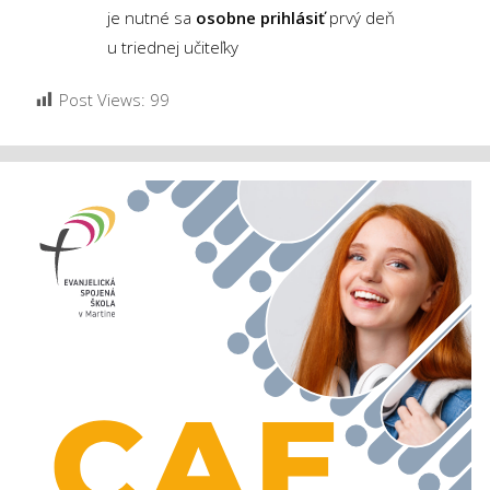
je nutné sa
osobne prihlásiť
prvý deň
u triednej učiteľky
Post Views:
99