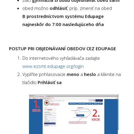
žiaci
gymnázia si budú objednávať obed sami
obed možno
odhlásiť
, príp. zmeniť na obed
B
prostredníctvom systému Edupage
najneskôr do
7:00 nasledujúceho dňa
POSTUP PRI OBJEDNÁVANÍ OBEDOV CEZ EDUPAGE
Do internetového vyhľadávača zadajte
www.ezsmt.edupage.org/login
Vyplňte prihlasovacie
meno
a
heslo
a kliknite na
tlačidlo
Prihlásiť sa