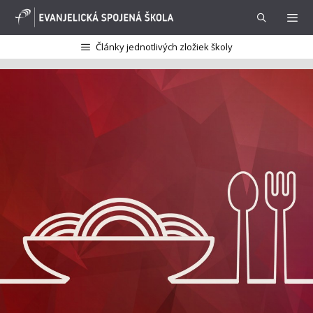
Preskočiť
na
obsah
Články jednotlivých zložiek školy
Menu