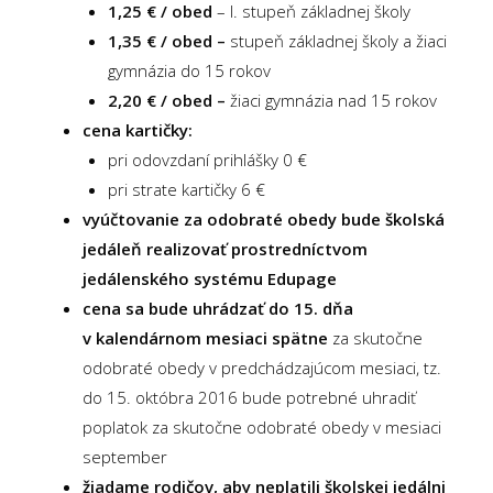
1,25 € / obed
– I. stupeň základnej školy
1,35 € / obed –
stupeň základnej školy a žiaci
gymnázia do 15 rokov
2,20 € / obed –
žiaci gymnázia nad 15 rokov
cena kartičky:
pri odovzdaní prihlášky 0 €
pri strate kartičky 6 €
vyúčtovanie za odobraté obedy bude školská
jedáleň realizovať prostredníctvom
jedálenského systému Edupage
cena sa bude uhrádzať do 15. dňa
v kalendárnom mesiaci spätne
za skutočne
odobraté obedy v predchádzajúcom mesiaci, tz.
do 15. októbra 2016 bude potrebné uhradiť
poplatok za skutočne odobraté obedy v mesiaci
september
žiadame rodičov, aby neplatili školskej jedálni