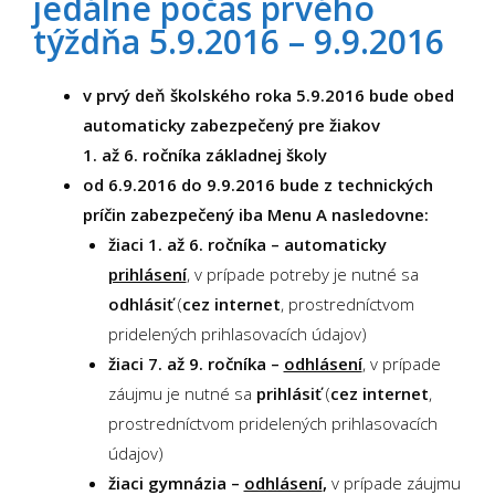
jedálne počas
prvého
týždňa 5.9.2016 – 9.9.2016
v prvý deň školského roka 5.
9.2016
bude obed
automaticky
zabezpečený pre žiakov
1. až 6. ročníka základnej školy
od 6.
9.2016 do 9.9.2016
bude z technických
príčin zabezpečený iba
Menu A
nasledovne:
žiaci 1. až 6. ročníka – automaticky
prihlásení
, v prípade potreby je nutné sa
odhlásiť
(
cez internet
, prostredníctvom
pridelených prihlasovacích údajov)
žiaci 7. až 9. ročníka –
odhlásení
, v prípade
záujmu je nutné sa
prihlásiť
(
cez internet
,
prostredníctvom pridelených prihlasovacích
údajov)
žiaci gymnázia –
odhlásení
,
v prípade záujmu