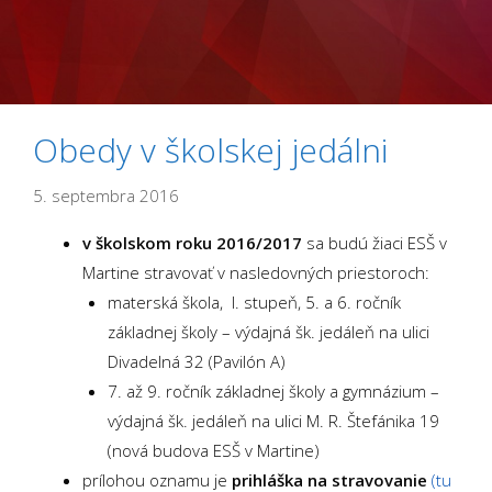
Obedy v školskej jedálni
5. septembra 2016
v školskom roku 2016/2017
sa budú žiaci ESŠ v
Martine stravovať v nasledovných priestoroch:
materská škola, I. stupeň, 5. a 6. ročník
základnej školy – výdajná šk. jedáleň na ulici
Divadelná 32 (Pavilón A)
7. až 9. ročník základnej školy a gymnázium –
výdajná šk. jedáleň na ulici M. R. Štefánika 19
(nová budova ESŠ v Martine)
prílohou oznamu je
prihláška na stravovanie
(tu