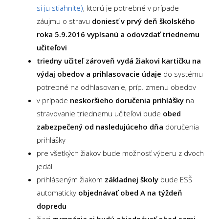
si ju stiahnite)
, ktorú je potrebné v prípade
záujmu o stravu
doniesť v prvý deň školského
roka 5.9.2016 vypísanú a odovzdať triednemu
učiteľovi
triedny učiteľ zároveň vydá žiakovi kartičku na
výdaj obedov a prihlasovacie údaje
do systému
potrebné na odhlasovanie, príp. zmenu obedov
v prípade
neskoršieho doručenia prihlášky
na
stravovanie triednemu učiteľovi bude
obed
zabezpečený od nasledujúceho dňa
doručenia
prihlášky
pre všetkých žiakov bude možnosť výberu z dvoch
jedál
prihláseným žiakom
základnej školy
bude ESŠ
automaticky
objednávať obed A na týždeň
dopredu