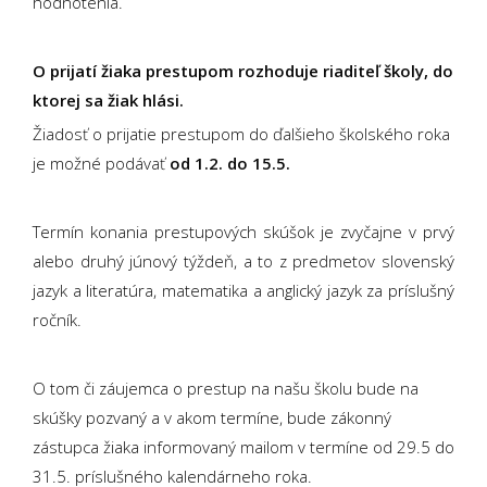
hodnotenia.
O prijatí žiaka prestupom rozhoduje riaditeľ školy, do
ktorej sa žiak hlási.
Žiadosť o prijatie prestupom do ďalšieho školského roka
je možné podávať
od 1.2. do 15.5.
Termín konania prestupových skúšok je zvyčajne v prvý
alebo druhý júnový týždeň, a to z predmetov slovenský
jazyk a literatúra, matematika a anglický jazyk za príslušný
ročník.
O tom či záujemca o prestup na našu školu bude na
skúšky pozvaný a v akom termíne, bude zákonný
zástupca žiaka informovaný mailom v termíne od 29.5 do
31.5. príslušného kalendárneho roka.