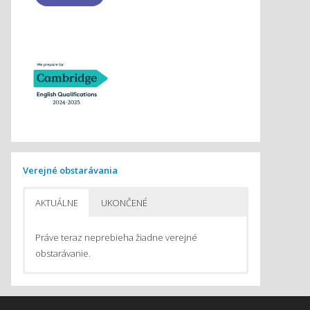
Verejné obstarávania
AKTUÁLNE
UKONČENÉ
Práve teraz neprebieha žiadne verejné
obstarávanie.
Pomôcky na vyučovanie chémie
Pomôcky do počítačom podporovaného