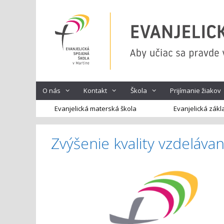
Preskočiť
na
obsah
O nás
Kontakt
Škola
Prijímanie žiakov
Evanjelická materská škola
Evanjelická zákl
Zvýšenie kvality vzdeláva