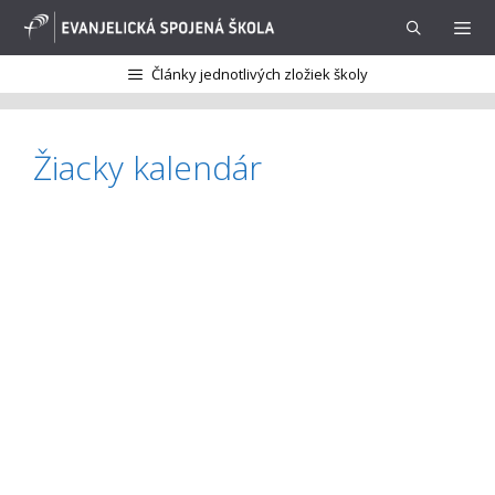
Preskočiť
na
obsah
Články jednotlivých zložiek školy
Menu
Žiacky kalendár