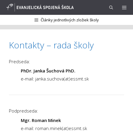
Preskočiť
na
obsah
Články jednotlivých zložiek školy
Menu
Kontakty – rada školy
Predseda:
PhDr. Janka Šuchová PhD.
e-mail: janka.suchova(at)essmt.sk
Podpredseda:
Mgr. Roman Minek
e-mail: roman.minek(at)essmt.sk