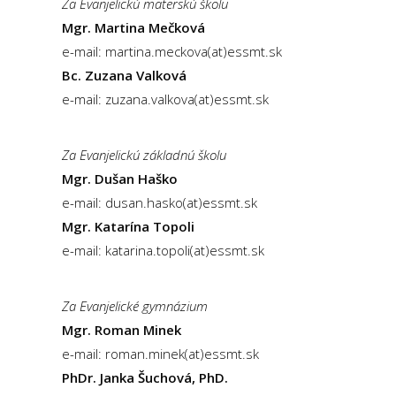
Za Evanjelickú materskú školu
Mgr. Martina Mečková
e-mail: martina.meckova(at)essmt.sk
Bc. Zuzana Valková
e-mail: zuzana.valkova(at)essmt.sk
Za Evanjelickú základnú školu
Mgr. Dušan Haško
e-mail: dusan.hasko(at)essmt.sk
Mgr. Katarína Topoli
e-mail: katarina.topoli(at)essmt.sk
Za Evanjelické gymnázium
Mgr. Roman Minek
e-mail: roman.minek(at)essmt.sk
PhDr. Janka Šuchová, PhD.