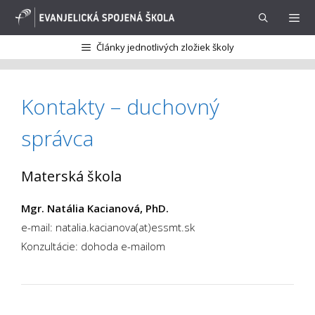
Preskočiť
na
obsah
Články jednotlivých zložiek školy
Menu
Kontakty – duchovný
správca
Materská škola
Mgr. Natália Kacianová, PhD.
e-mail: natalia.kacianova(at)essmt.sk
Konzultácie: dohoda e-mailom