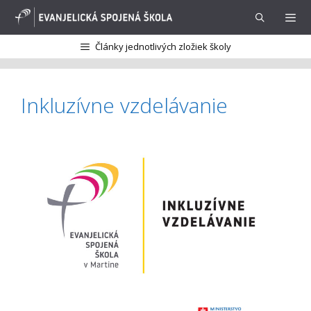
Preskočiť
na
obsah
Články jednotlivých zložiek školy
Menu
Inkluzívne vzdelávanie