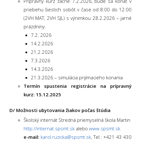
Prípravný kurz začne 7.2.2026, bude sa konať v
priebehu šiestich sobôt v čase od 8:00 do 12:00
(2VH MAT, 2VH SJL) s výnimkou 28.2.2026 – jarné
prázdniny.
7.2. 2026
14.2.2026
21.2.2026
7.3.2026
14.3.2026
21.3.2026 – simulácia prijímacieho konania
Termín spustenia registrácie na prípravný
kurz: 15.12.2025
D/ Možnosti ubytovania žiakov počas štúdia
Školský internát Stredná priemyselná škola Martin
http://internat.spsmt.sk
alebo
www.spsmt.sk
e-mail:
karol.ruzicka@spsmt.sk
, Tel.: +421 43 430