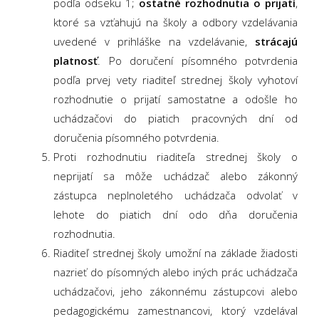
podľa odseku 1;
ostatné rozhodnutia o prijatí
,
ktoré sa vzťahujú na školy a odbory vzdelávania
uvedené v prihláške na vzdelávanie,
strácajú
platnosť
. Po doručení písomného potvrdenia
podľa prvej vety riaditeľ strednej školy vyhotoví
rozhodnutie o prijatí samostatne a odošle ho
uchádzačovi do piatich pracovných dní od
doručenia písomného potvrdenia.
Proti rozhodnutiu riaditeľa strednej školy o
neprijatí sa môže uchádzač alebo zákonný
zástupca neplnoletého uchádzača odvolať v
lehote do piatich dní odo dňa doručenia
rozhodnutia.
Riaditeľ strednej školy umožní na základe žiadosti
nazrieť do písomných alebo iných prác uchádzača
uchádzačovi, jeho zákonnému zástupcovi alebo
pedagogickému zamestnancovi, ktorý vzdelával