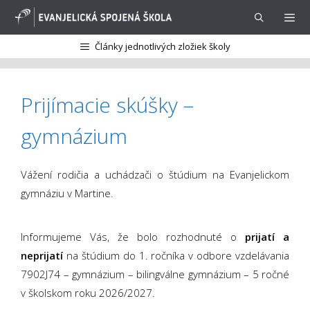
Preskočiť
na
obsah
Články jednotlivých zložiek školy
Menu
Prijímacie skúšky –
gymnázium
Vážení rodičia a uchádzači o štúdium na Evanjelickom
gymnáziu v Martine.
Informujeme Vás, že bolo rozhodnuté o
prijatí a
neprijatí
na štúdium do 1. ročníka v odbore vzdelávania
7902J74 – gymnázium – bilingválne gymnázium – 5 ročné
v školskom roku 2026/2027.