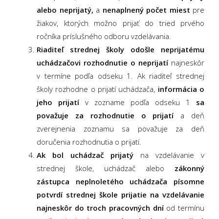
alebo neprijatý,
a
nenaplnený počet miest
pre
žiakov, ktorých možno prijať do tried prvého
ročníka príslušného odboru vzdelávania.
Riaditeľ strednej školy odošle neprijatému
uchádzačovi rozhodnutie o neprijatí
najneskôr
v termíne podľa odseku 1. Ak riaditeľ strednej
školy rozhodne o prijatí uchádzača,
informácia o
jeho prijatí
v zozname podľa odseku 1
sa
považuje za rozhodnutie o prijatí
a deň
zverejnenia zoznamu sa považuje za deň
doručenia rozhodnutia o prijatí.
Ak bol uchádzač prijatý
na vzdelávanie v
strednej škole, uchádzač alebo
zákonný
zástupca neplnoletého uchádzača písomne
potvrdí strednej škole prijatie na vzdelávanie
najneskôr do troch pracovných dní
od termínu