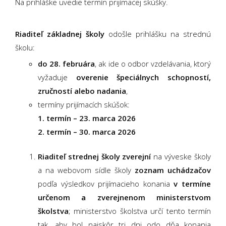
Na prihláške uvedie termín prijímacej skúšky.
Riaditeľ základnej školy
odošle prihlášku na strednú
školu:
do 28. februára
, ak ide o odbor vzdelávania, ktorý
vyžaduje
overenie špeciálnych schopností,
zručností alebo nadania
,
termíny prijímacích skúšok:
1. termín – 23. marca 2026
2. termín – 30. marca 2026
Riaditeľ strednej školy zverejní
na výveske školy
a na webovom sídle školy
zoznam uchádzačov
podľa výsledkov prijímacieho konania
v termíne
určenom a zverejnenom ministerstvom
školstva
; ministerstvo školstva určí tento termín
tak, aby bol najskôr tri dni odo dňa konania