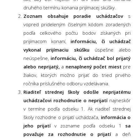
druhého termínu konania prijímacej skúšky.
Zoznam obsahuje poradie uchádzačov
s
vopred prideleným číselným kódom zoradených
podľa celkového počtu bodov získaných pri
prijímacom konaní,
informáciu, či uchádzač
vykonal prijímaciu skúšku
úspešne alebo
neúspešne,
informáciu, či uchádzač bol prijatý
alebo neprijatý,
a
nenaplnený počet miest
pre
žiakov, ktorých možno prijať do tried prvého
ročníka príslušného odboru vzdelávania.
Riaditeľ strednej školy odošle neprijatému
uchádzačovi rozhodnutie o neprijatí
najneskôr
v termíne podľa odseku 1. Ak riaditeľ strednej
školy rozhodne o prijatí uchádzača,
informácia o
jeho prijatí
v zozname podľa odseku 1
sa
považuje za rozhodnutie o prijatí
a deň