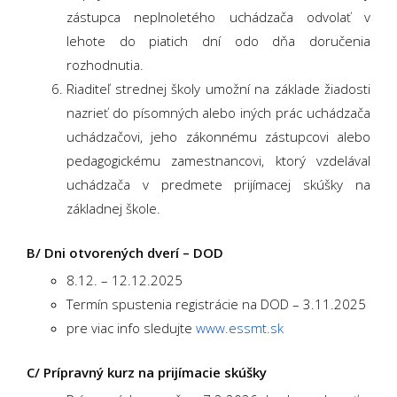
zástupca neplnoletého uchádzača odvolať v
lehote do piatich dní odo dňa doručenia
rozhodnutia.
Riaditeľ strednej školy umožní na základe žiadosti
nazrieť do písomných alebo iných prác uchádzača
uchádzačovi, jeho zákonnému zástupcovi alebo
pedagogickému zamestnancovi, ktorý vzdelával
uchádzača v predmete prijímacej skúšky na
základnej škole.
B/ Dni otvorených dverí – DOD
8.12. – 12.12.2025
Termín spustenia registrácie na DOD – 3.11.2025
pre viac info sledujte
www.essmt.sk
C/ Prípravný kurz na prijímacie skúšky