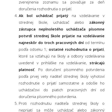
zverejnenia zoznamu sa považuje za deň
doručenia rozhodnutia o prijatí.
Ak bol uchádzač prijatý
na vzdelávanie v
strednej škole, uchádzač alebo
zákonný
zástupca neplnoletého uchádzača písomne
potvrdí strednej škole prijatie na vzdelávanie
najneskôr do troch pracovných dní
od termínu
podľa odseku 1;
ostatné rozhodnutia o prijatí
,
ktoré sa vzťahujú na školy a odbory vzdelávania
uvedené v prihláške na vzdelávanie,
strácajú
platnosť
. Po doručení písomného potvrdenia
podľa prvej vety riaditeľ strednej školy vyhotoví
rozhodnutie o prijatí samostatne a odošle ho
uchádzačovi do piatich pracovných dní od
doručenia písomného potvrdenia.
Proti rozhodnutiu riaditeľa strednej školy o
neprijatí sa môže uchádzač alebo zákonný