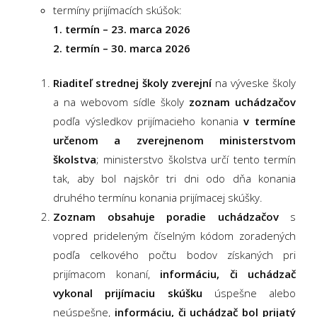
termíny prijímacích skúšok:
1. termín – 23. marca 2026
2. termín – 30. marca 2026
Riaditeľ strednej školy zverejní
na výveske školy
a na webovom sídle školy
zoznam uchádzačov
podľa výsledkov prijímacieho konania
v termíne
určenom a zverejnenom ministerstvom
školstva
; ministerstvo školstva určí tento termín
tak, aby bol najskôr tri dni odo dňa konania
druhého termínu konania prijímacej skúšky.
Zoznam obsahuje poradie uchádzačov
s
vopred prideleným číselným kódom zoradených
podľa celkového počtu bodov získaných pri
prijímacom konaní,
informáciu, či uchádzač
vykonal prijímaciu skúšku
úspešne alebo
neúspešne,
informáciu, či uchádzač bol prijatý