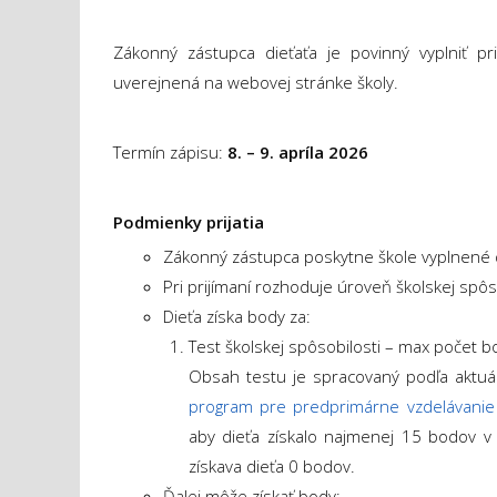
Zákonný zástupca dieťaťa je povinný vyplniť pri
uverejnená na webovej stránke školy.
Termín zápisu:
8. – 9. apríla 2026
Podmienky prijatia
Zákonný zástupca poskytne škole vyplnené 
Pri prijímaní rozhoduje úroveň školskej spôso
Dieťa získa body za:
Test školskej spôsobilosti – max počet 
Obsah testu je spracovaný podľa aktu
program pre predprimárne vzdelávanie 
aby dieťa získalo najmenej 15 bodov v 
získava dieťa 0 bodov.
Ďalej môže získať body: