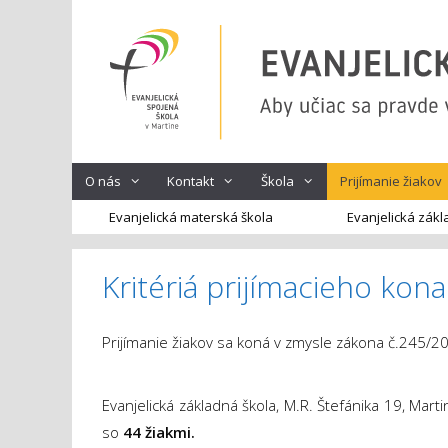
Preskočiť
na
obsah
O nás
Kontakt
Škola
Prijímanie žiakov
Evanjelická materská škola
Evanjelická zákl
Kritériá prijímacieho kona
Prijímanie žiakov sa koná v zmysle zákona č.245/200
Evanjelická základná škola, M.R. Štefánika 19, Mar
so
44 žiakmi.