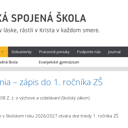
Dokumenty
Pracovné ponuky
Podporte nás
Journal
adná škola
Evanjelické gymnázium
nia – zápis do 1. ročníka ZŠ
8 Z. z. o výchove a vzdelávaní (školský zákon).
tin v školskom roku 2026/2027 otvára dve triedy 1. ročníka ZŠ