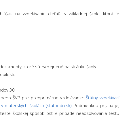
hlášku na vzdelávanie dieťaťa v základnej škole, ktorá je
dokumenty, ktoré sú zverejnené na stránke školy.
bilosti.
bodov 30
álneho ŠVP pre predprimárne vzdelávanie:
Štátny vzdelávací
v materských školách (statpedu.sk)
Podmienkou prijatia je,
teste školskej spôsobilosti.V prípade neabsolvovania testu