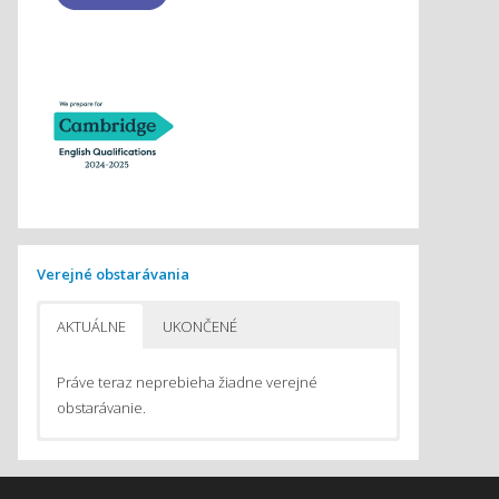
Verejné obstarávania
AKTUÁLNE
UKONČENÉ
Práve teraz neprebieha žiadne verejné
obstarávanie.
Pomôcky na vyučovanie chémie
Pomôcky do počítačom podporovaného