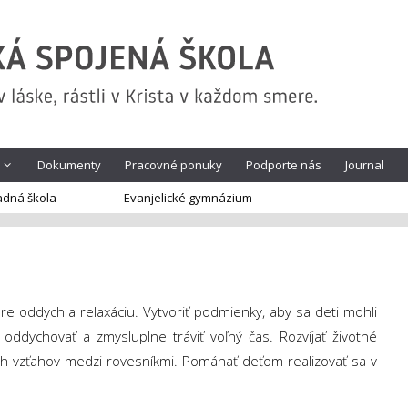
Dokumenty
Pracovné ponuky
Podporte nás
Journal
adná škola
Evanjelické gymnázium
 oddych a relaxáciu. Vytvoriť podmienky, aby sa deti mohli
e oddychovať a zmysluplne tráviť voľný čas. Rozvíjať životné
ých vzťahov medzi rovesníkmi. Pomáhať deťom realizovať sa v