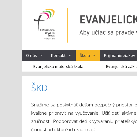
Preskočiť
na
obsah
O nás
Kontakt
Škola
Prijímanie žiakov
Evanjelická materská škola
Evanjelická zákl
ŠKD
Snažíme sa poskytnúť deťom bezpečný priestor pre
kvalitne pripraviť na vyučovanie. Učiť deti aktívn
zručnosti. Podporovať deti k vytváraniu priateľsk
činnostiach, ktoré ich zaujímajú.