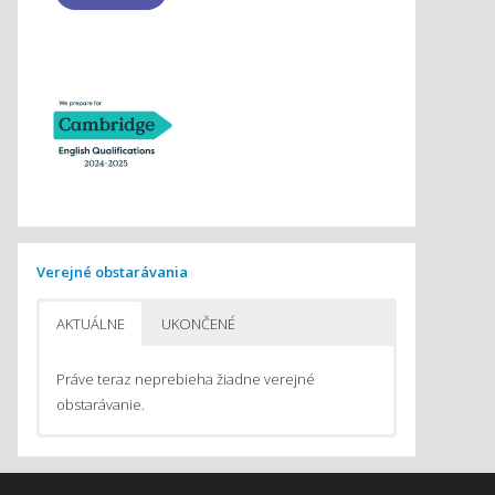
Verejné obstarávania
AKTUÁLNE
UKONČENÉ
Práve teraz neprebieha žiadne verejné
obstarávanie.
Pomôcky na vyučovanie chémie
Pomôcky do počítačom podporovaného