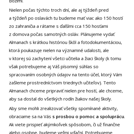
Božími.
Nielen počas týchto troch dní, ale aj týždeň pred
a týždeň po oslavách tu budeme mať viac ako 150 hostí
zo zahraničia a rátame s ďalšími cca 150 hosťami
z domova počas samotných osláv. Plánujeme vydať
Almanach s krátkou históriou škôl a fotodokumentáciou,
ktorá poukazuje nielen na významné udalosti, ale
v ktorej sú zachytení všetci učitelia a žiaci školy (k tomu
však potrebujeme aj Váš písomný súhlas so
spracovaním osobných údajov na tento účel, ktorý Vám
zašleme prostredníctvom triednych učiteľov). Tento
Almanach chceme pripraviť nielen pre hostí, ale chceme,
aby sa dostal do všetkých rodín žiakov našej školy.
Aby sme mohli zrealizovať všetky spomínané aktivity,
obraciame sa na Vás
s prosbou o pomoc a spoluprácu
.
Ak viete prispieť akýmkoľvek spôsobom, či už finančne
alebo osobne, budeme veľmi vďační. Potrebujeme