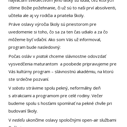
cítime Božie požehnanie, či už sú to naši prví absolventi,
učitelia ale aj vy rodičia a priatelia školy.
Práve oslavy výročia školy sú priestorom pre
uvedomenie si toho, čo sa za ten čas udialo a za čo
môžeme byť vďační. Ako som Vás už informoval,
program bude nasledovný:
Počas osláv v
piatok
chceme slávnostne odovzdať
vysvedčenia maturantom a poobede pripravujeme pre
Vás kultúrny program – slávnostnú akadémiu, na ktorú
ste srdečne pozvaní.
V
sobotu
strávime spolu pekný, neformálny deň
s atrakciami a programom pre celé rodiny. Večer
budeme spolu s hosťami spomínať na pekné chvíle pri
budovaní školy.
V
nedeľu
ukončíme oslavy spoločnými open-air službami