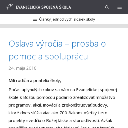
Preskočiť
na
obsah
Články jednotlivých zložiek školy
Menu
Oslava výročia – prosba o
pomoc a spoluprácu
24. mája 2018
Milí rodičia a priatelia školy,
Počas uplynulých rokov sa nám na Evanjelickej spojenej
škole s Božou pomocou podarilo zrealizovať množstvo
programov, akcií, inovácií a zrekonštruovať budovy,
ktoré dnes slúžia viac ako 700 žiakom. Všetky tieto
projekty svedčia o Božej láske a starostlivosti. Avšak
najväčším svedectvom jeho lásky sú ľudia, cez ktorých