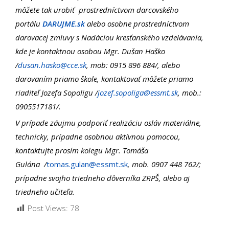
môžete tak urobiť prostredníctvom darcovského
portálu
DARUJME.sk
alebo osobne prostredníctvom
darovacej zmluvy s Nadáciou kresťanského vzdelávania,
kde je kontaktnou osobou Mgr. Dušan Haško
/
dusan.hasko@cce.sk
, mob: 0915 896 884/, alebo
darovaním priamo škole, kontaktovať môžete priamo
riaditeľ Jozefa Sopoligu /
jozef.sopoliga@essmt.sk
, mob.:
0905517181
/.
V prípade záujmu podporiť realizáciu osláv materiálne,
technicky, prípadne osobnou aktívnou pomocou,
kontaktujte prosím kolegu Mgr. Tomáša
Gulána /
tomas.gulan@essmt.sk
, mob. 0907 448 762/;
prípadne svojho triedneho dôverníka ZRPŠ, alebo aj
triedneho učiteľa.
Post Views:
78