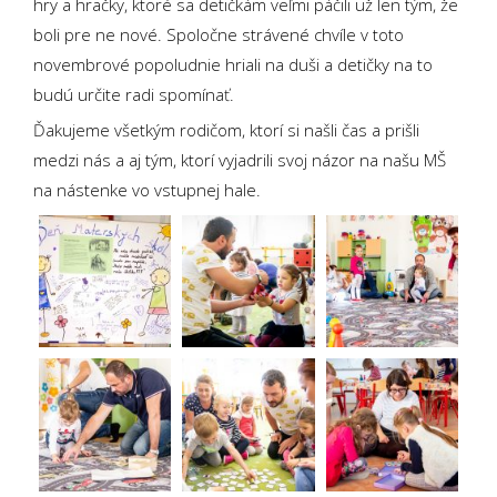
hry a hračky, ktoré sa detičkám veľmi páčili už len tým, že
boli pre ne nové. Spoločne strávené chvíle v toto
novembrové popoludnie hriali na duši a detičky na to
budú určite radi spomínať.
Ďakujeme všetkým rodičom, ktorí si našli čas a prišli
medzi nás a aj tým, ktorí vyjadrili svoj názor na našu MŠ
na nástenke vo vstupnej hale.