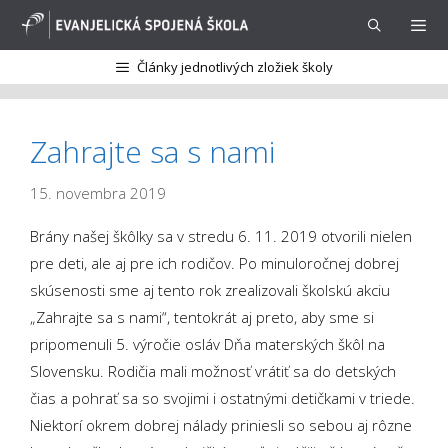
Preskočiť
na
obsah
Články jednotlivých zložiek školy
Menu
Zahrajte sa s nami
15. novembra 2019
Brány našej škôlky sa v stredu 6. 11. 2019 otvorili nielen
pre deti, ale aj pre ich rodičov. Po minuloročnej dobrej
skúsenosti sme aj tento rok zrealizovali školskú akciu
„Zahrajte sa s nami“, tentokrát aj preto, aby sme si
pripomenuli 5. výročie osláv Dňa materských škôl na
Slovensku. Rodičia mali možnosť vrátiť sa do detských
čias a pohrať sa so svojimi i ostatnými detičkami v triede.
Niektorí okrem dobrej nálady priniesli so sebou aj rôzne