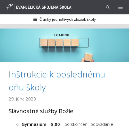
Preskočiť
na
obsah
Články jednotlivých zložiek školy
Menu
Inštrukcie k poslednému
dňu školy
29. júna 2020
Slávnostné služby Božie
Gymnázium
–
8:00
– po skončení, odovzdanie