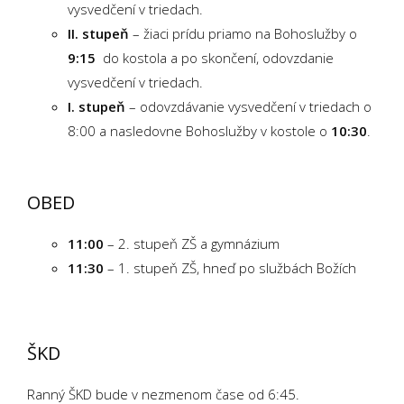
vysvedčení v triedach.
II. stupeň
– žiaci prídu priamo na Bohoslužby o
9:15
do kostola a po skončení, odovzdanie
vysvedčení v triedach.
I. stupeň
– odovzdávanie vysvedčení v triedach o
8:00 a nasledovne Bohoslužby v kostole o
10:30
.
OBED
11:00
– 2. stupeň ZŠ a gymnázium
11:30
– 1. stupeň ZŠ, hneď po službách Božích
ŠKD
Ranný ŠKD bude v nezmenom čase od 6:45.