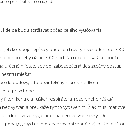
me prihlásiť sa čo najskôr.
,
kde sa budú zdržiavať počas celého vyučovania.
anjelickej spojenej školy bude iba hlavným vchodom od 7:30
ípade potreby už od 7:00 hod. Na recepcii sa žiaci podľa
na určené miesto, aby bol zabezpečený dostatočný odstup
sa nesmú miešať.
upe do budovy, a to dezinfekčným prostriedkom
este pri vchode.
filter: kontrola rúška/ respirátora, rezervného rúška/
 sa bez vyzvania preukáže týmto vybavením. Žiak musí mať dve
í a jednorazové hygienické papierové vreckovky. Od
e a pedagogických zamestnancov potrebné rúško. Respirátor