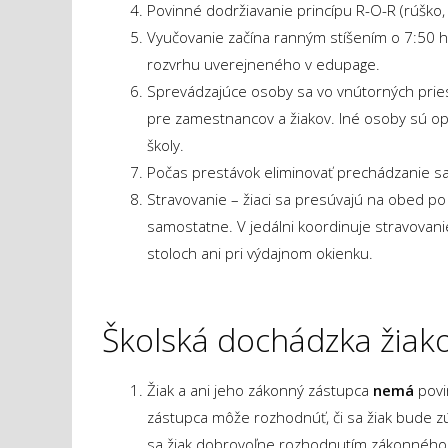
Povinné dodržiavanie princípu R-O-R (rúško, 
Vyučovanie začína ranným stíšením o 7:50 h
rozvrhu uverejneného v edupage.
Sprevádzajúce osoby sa vo vnútorných pries
pre zamestnancov a žiakov. Iné osoby sú op
školy.
Počas prestávok eliminovať prechádzanie sa
Stravovanie – žiaci sa presúvajú na obed po
samostatne. V jedálni koordinuje stravovanie
stoloch ani pri výdajnom okienku.
Školská dochádzka žiako
Žiak a ani jeho zákonný zástupca
nemá
povi
zástupca môže rozhodnúť, či sa žiak bude z
sa žiak dobrovoľne rozhodnutím zákonného