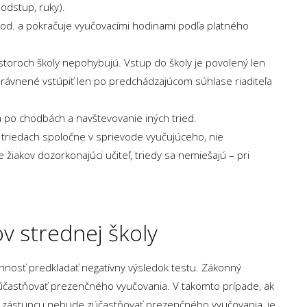
odstup, ruky).
od. a pokračuje vyučovacími hodinami podľa platného
toroch školy nepohybujú. Vstup do školy je povolený len
rávnené vstúpiť len po predchádzajúcom súhlase riaditeľa
 po chodbách a navštevovanie iných tried.
 triedach spoločne v sprievode vyučujúceho, nie
 žiakov dozorkonajúci učiteľ, triedy sa nemiešajú – pri
v strednej školy
nnosť predkladať negatívny výsledok testu. Zákonný
účastňovať prezenčného vyučovania. V takomto prípade, ak
 zástupcu nebude zúčastňovať prezenčného vyučovania, je