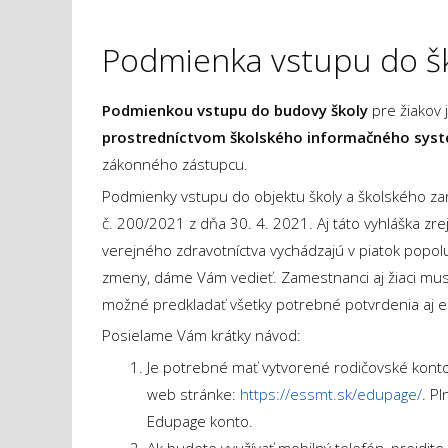
Podmienka vstupu do š
Podmienkou vstupu do budovy školy
pre žiakov 
prostredníctvom školského informačného sys
zákonného zástupcu.
Podmienky vstupu do objektu školy a školského za
č. 200/2021 z dňa 30. 4. 2021. Aj táto vyhláška z
verejného zdravotníctva vychádzajú v piatok popo
zmeny, dáme Vám vedieť. Zamestnanci aj žiaci mu
možné predkladať všetky potrebné potvrdenia aj e
Posielame Vám krátky návod:
Je potrebné mať vytvorené rodičovské konto
web stránke:
https://essmt.sk/edupage/
. P
Edupage konto.
Ak budete využívať mobilný telefón, prejdite