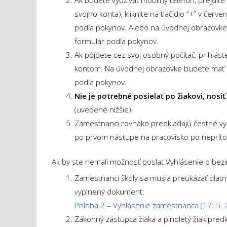
svojho konta), kliknite na tlačidlo “+” v če
podľa pokynov. Alebo na úvodnej obrazovke 
formulár podľa pokynov.
Ak pôjdete cez svoj osobný počítač, prihlás
kontom. Na úvodnej obrazovke budete mať m
podľa pokynov.
Nie je potrebné posielať po žiakovi, nosi
(uvedené nižšie).
Zamestnanci rovnako predkladajú čestné vyh
po prvom nástupe na pracovisko po neprítom
Ak by ste nemali možnosť poslať Vyhlásenie o bezi
Zamestnanci školy sa musia preukázať plat
vyplnený dokument:
Príloha 2 – Vyhlásenie zamestnanca (17. 5. 
Zákonný zástupca žiaka a plnoletý žiak pre