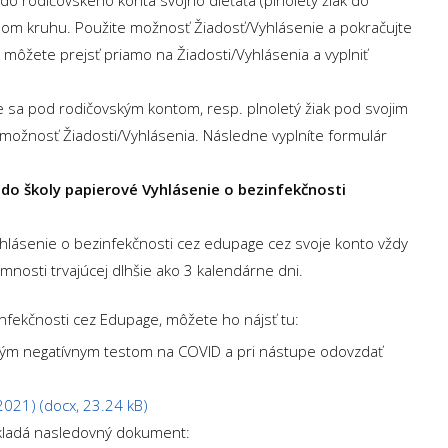
rvenom kruhu. Použite možnosť Žiadosť/Vyhlásenie a pokračujte
môžete prejsť priamo na Žiadosti/Vyhlásenia a vyplniť
te sa pod rodičovským kontom, resp. plnoletý žiak pod svojim
ožnosť Žiadosti/Vyhlásenia. Následne vyplníte formulár
ť do školy papierové Vyhlásenie o bezinfekčnosti
lásenie o bezinfekčnosti cez edupage cez svoje konto vždy
nosti trvajúcej dlhšie ako 3 kalendárne dni.
nfekčnosti cez Edupage, môžete ho nájsť tu:
ným negatívnym testom na COVID a pri nástupe odovzdať
2021) (docx, 23.24 kB)
dkladá nasledovný dokument: