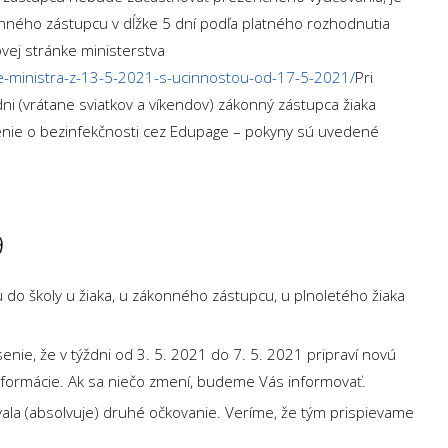
nného zástupcu v dĺžke 5 dní podľa platného rozhodnutia
vej stránke ministerstva
e-ministra-z-13-5-2021-s-ucinnostou-od-17-5-2021/
Pri
ni (vrátane sviatkov a víkendov) zákonný zástupca žiaka
senie o bezinfekčnosti cez Edupage – pokyny sú uvedené
9
o školy u žiaka, u zákonného zástupcu, u plnoletého žiaka
enie, že v týždni od 3. 5. 2021 do 7. 5. 2021 pripraví novú
informácie. Ak sa niečo zmení, budeme Vás informovať.
vala (absolvuje) druhé očkovanie. Veríme, že tým prispievame