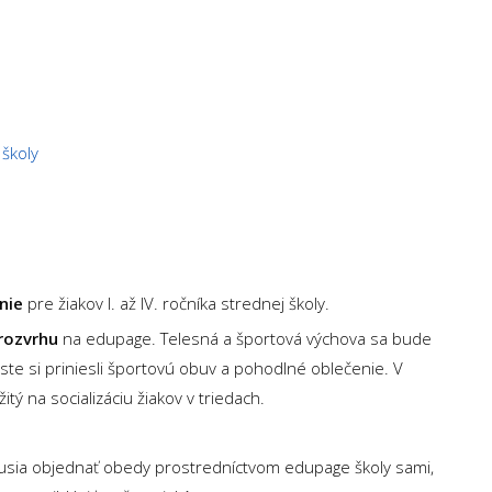
 školy
nie
pre žiakov I. až IV. ročníka strednej školy.
rozvrhu
na edupage. Telesná a športová výchova sa bude
 ste si priniesli športovú obuv a pohodlné oblečenie. V
ý na socializáciu žiakov v triedach.
usia objednať obedy prostredníctvom edupage školy sami,