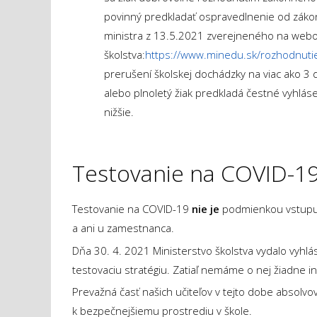
povinný predkladať ospravedlnenie od záko
ministra z 13.5.2021 zverejneného na webo
školstva:
https://www.minedu.sk/rozhodnuti
prerušení školskej dochádzky na viac ako 3 d
alebo plnoletý žiak predkladá čestné vyhlá
nižšie.
Testovanie na COVID-1
Testovanie na COVID-19
nie je
podmienkou vstupu d
a ani u zamestnanca.
Dňa 30. 4. 2021 Ministerstvo školstva vydalo vyhlás
testovaciu stratégiu. Zatiaľ nemáme o nej žiadne 
Prevažná časť našich učiteľov v tejto dobe absolvo
k bezpečnejšiemu prostrediu v škole.