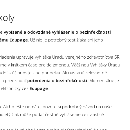
koly
je
vypísané a odovzdané vyhlásenie o bezinfekčnosti
tému Edupage
. Už nie je potrebný test žiaka ani jeho
riadenia upravuje vyhláška Úradu verejného zdravotníctva SR
rejme v krátkom čase prejde zmenou. Väčšinou Vyhlášky Úradu
ludní s účinnosťou od pondelka. Ak nastanú relevantné
sia predkladať
potvrdenia o bezinfekčnosti
. Momentálne je
lektronicky cez
Edupage
.
. Ak ho ešte nemáte, pozrite si podrobný návod na našej
lnoletý žiak môže podať čestné vyhlásenie cez vlastné
 do rodičovského konta svojho dieťaťa (plnoletý žiak do