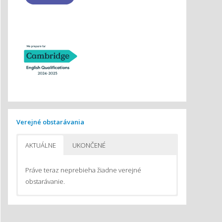
Verejné obstarávania
AKTUÁLNE
UKONČENÉ
Práve teraz neprebieha žiadne verejné
obstarávanie.
Pomôcky na vyučovanie chémie
Pomôcky do počítačom podporovaného