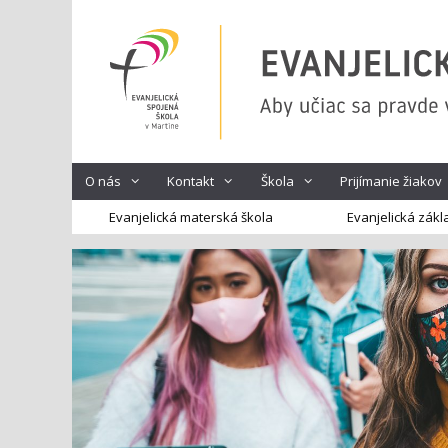
Preskočiť
na
obsah
O nás
Kontakt
Škola
Prijímanie žiakov
Evanjelická materská škola
Evanjelická zákl