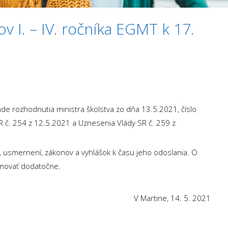
v I. – IV. ročníka EGMT k 17.
e rozhodnutia ministra školstva zo dňa 13.5.2021, číslo
č. 254 z 12.5.2021 a Uznesenia Vlády SR č. 259 z
 usmernení, zákonov a vyhlášok k času jeho odoslania. O
movať dodatočne.
V Martine, 14. 5. 2021