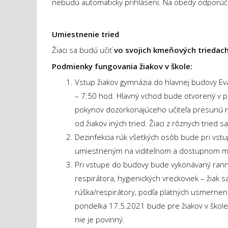
nebudú automaticky prihlásení. Na obedy odporúča
Umiestnenie tried
Žiaci sa budú učiť
vo svojich kmeňových triedach
Podmienky fungovania žiakov v škole:
Vstup žiakov gymnázia do hlavnej budovy Ev
– 7:50 hod. Hlavný vchod bude otvorený v pr
pokynov dozorkonajúceho učiteľa presunú 
od žiakov iných tried. Žiaci z rôznych tried 
Dezinfekcia rúk všetkých osôb bude pri vst
umiestneným na viditeľnom a dostupnom mi
Pri vstupe do budovy bude vykonávaný ranný 
respirátora, hygienických vreckoviek – žiak
rúška/respirátory, podľa platných usmernen
pondelka 17.5.2021 bude pre žiakov v škol
nie je povinný.