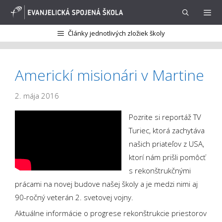
Preskočiť
na
obsah
Články jednotlivých zložiek školy
Menu
Americkí misionári v Martine
2. mája 2016
Pozrite si reportáž TV
Turiec, ktorá zachytáva
našich priateľov z USA,
ktorí nám prišli pomôcť
s rekonštrukčnými
prácami na novej budove našej školy a je medzi nimi aj
90-ročný veterán 2. svetovej vojny.
Aktuálne informácie o progrese rekonštrukcie priestorov