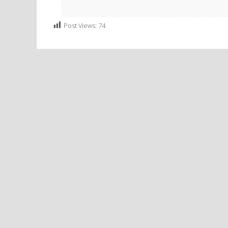
Post Views:
74