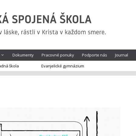
Dokumenty
Pracovné ponuky
Podporte nás
Journal
adná škola
Evanjelické gymnázium