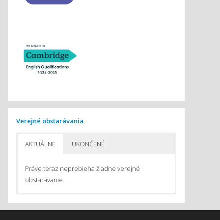
Verejné obstarávania
AKTUÁLNE
UKONČENÉ
Práve teraz neprebieha žiadne verejné
obstarávanie.
Pomôcky na vyučovanie chémie
Pomôcky do počítačom podporovaného