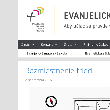
Preskočiť
na
obsah
O nás
Kontakt
Škola
Prijímanie žiakov
Evanjelická materská škola
Evanjelická zákl
Rozmiestnenie tried
2. septembra 2016