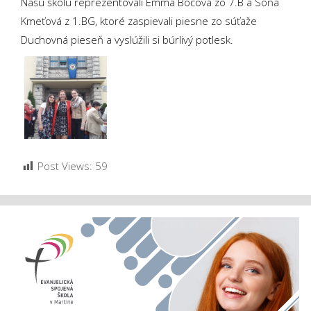
Našu školu reprezentovali Emma Bočová zo 7.B a Soňa
Kmeťová z 1.BG, ktoré zaspievali piesne zo súťaže
Duchovná pieseň a vyslúžili si búrlivý potlesk.
Post Views:
59