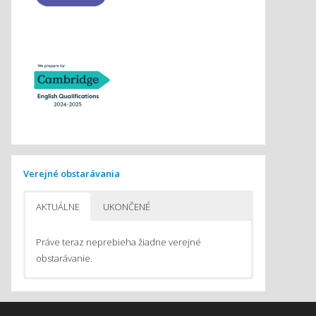
Verejné obstarávania
AKTUÁLNE
UKONČENÉ
Práve teraz neprebieha žiadne verejné
obstarávanie.
Pomôcky na vyučovanie chémie
Pomôcky do počítačom podporovaného