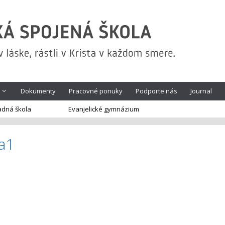
Dokumenty
Pracovné ponuky
Podporte nás
Journal
adná škola
Evanjelické gymnázium
a1