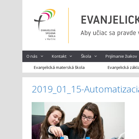
Preskočiť
na
obsah
O nás
Kontakt
Škola
Prijímanie žiakov
Evanjelická materská škola
Evanjelická zákl
2019_01_15-Automatizaci