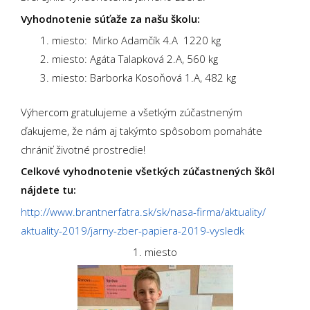
Vyhodnotenie súťaže za našu školu:
miesto: Mirko Adamčík 4.A 1220 kg
miesto: Agáta Talapková 2.A, 560 kg
miesto: Barborka Kosoňová 1.A, 482 kg
Výhercom gratulujeme a všetkým zúčastneným
ďakujeme, že nám aj takýmto spôsobom pomaháte
chrániť životné prostredie!
Celkové vyhodnotenie všetkých zúčastnených škôl
nájdete tu:
http://www.brantnerfatra.sk/
sk/nasa-firma/aktuality/
aktuality-2019/jarny-zber-
papiera-2019-vysledk
1. miesto