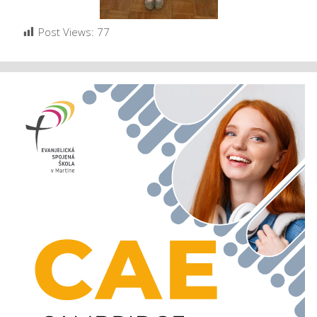
Post Views:
77