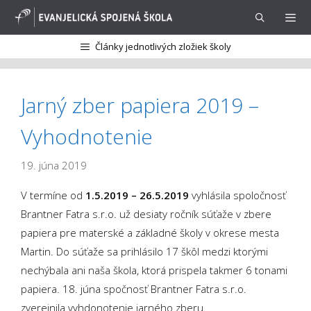
Preskočiť
na
obsah
Články jednotlivých zložiek školy
Menu
Jarný zber papiera 2019 –
Vyhodnotenie
19. júna 2019
V termíne od
1.5.2019
– 26.5.2019
vyhlásila spoločnosť
Brantner Fatra s.r.o. už desiaty ročník súťaže v zbere
papiera pre materské a základné školy v okrese mesta
Martin. Do súťaže sa prihlásilo 17 škôl medzi ktorými
nechýbala ani naša škola, ktorá prispela takmer 6 tonami
papiera. 18. júna spočnosť Brantner Fatra s.r.o.
zverejnila vyhdonotenie jarného zberu.