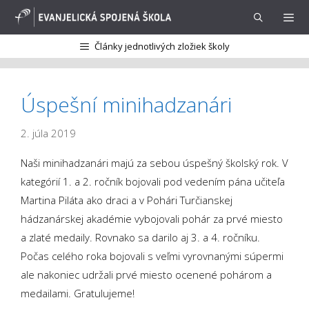
Preskočiť
na
obsah
Články jednotlivých zložiek školy
Menu
Úspešní minihadzanári
2. júla 2019
Naši minihadzanári majú za sebou úspešný školský rok. V
kategórií 1. a 2. ročník bojovali pod vedením pána učiteľa
Martina Piláta ako draci a v Pohári Turčianskej
hádzanárskej akadémie vybojovali pohár za prvé miesto
a zlaté medaily. Rovnako sa darilo aj 3. a 4. ročníku.
Počas celého roka bojovali s veľmi vyrovnanými súpermi
ale nakoniec udržali prvé miesto ocenené pohárom a
medailami.
Gratulujeme
!