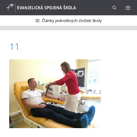
Preskočiť
na
obsah
Články jednotlivých zložiek školy
Menu
11