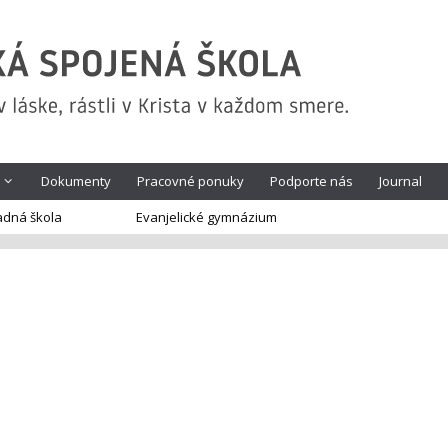
Dokumenty
Pracovné ponuky
Podporte nás
Journal
adná škola
Evanjelické gymnázium