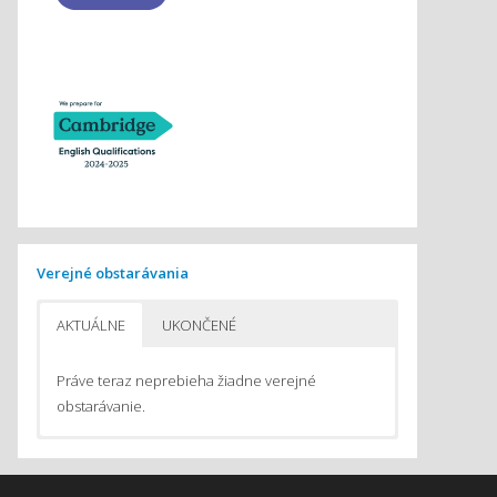
Verejné obstarávania
AKTUÁLNE
UKONČENÉ
Práve teraz neprebieha žiadne verejné
obstarávanie.
Pomôcky na vyučovanie chémie
Pomôcky do počítačom podporovaného