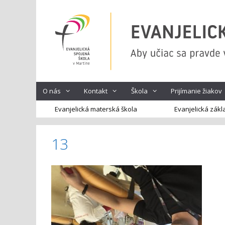
Preskočiť
na
obsah
O nás
Kontakt
Škola
Prijímanie žiakov
Evanjelická materská škola
Evanjelická zákl
13