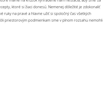
, ktoré máme na krúžok vyhradené nám nestačia, aby sme sa
recepty, ktoré si žiaci donesú. Nemenej dôležité je zdokonaliť
vé ruky na pravé a hlavne užiť si spoločný čas všetkých
e kvôli priestorovým podmienkam sme v plnom rozsahu nemohli