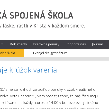
Dokumenty
Pracovné ponuky
Podporte nás
Journal
adná škola
Evanjelické gymnázium
je krúžok varenia
/ŠKD/ sme sa rozhodli zaradiť do ponuky krúžok kreatívneho
teľka Iveta Chandler: „Mám radosť z toho, že naši žiaci majú
. Stretávame sa každý utorok o 14:00 v budove evanjelického