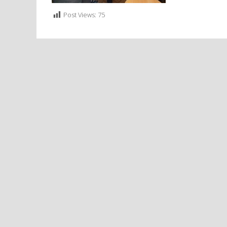
Post Views:
75