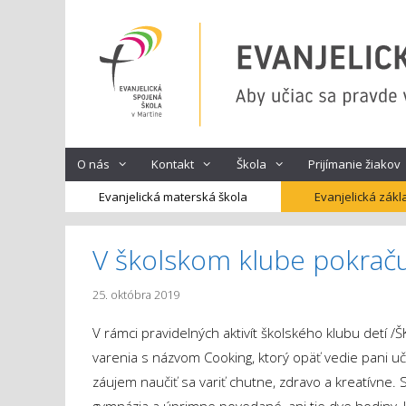
Preskočiť
na
obsah
O nás
Kontakt
Škola
Prijímanie žiakov
Evanjelická materská škola
Evanjelická zákl
V školskom klube pokraču
25. októbra 2019
V rámci pravidelných aktivít školského klubu detí 
varenia s názvom Cooking, ktorý opäť vedie pani uči
záujem naučiť sa variť chutne, zdravo a kreatívne