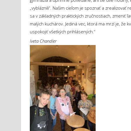
gymnázia a úprimne povedané, ani tie dve hodiny
„vybláznili“. Našim cieľom je spoznať a zrealizovať 
sa v základných praktických zručnostiach, zmeniť ľa
malých kuchárov. Jediná vec, ktorá ma mrzí je, ž
uspokojiť všetkých prihlásených.“
Iveta Chandler