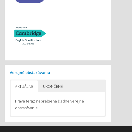
Verejné obstarávania
AKTUÁLNE
UKONČENÉ
Práve teraz neprebieha žiadne verejné
obstarávanie.
Pomôcky na vyučovanie chémie
Pomôcky do počítačom podporovaného