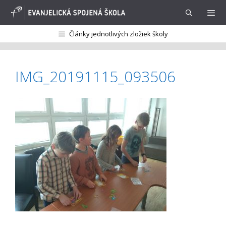
Preskočiť
na
obsah
Články jednotlivých zložiek školy
Menu
IMG_20191115_093506