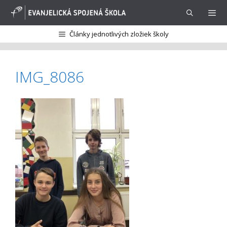
Preskočiť
na
obsah
Články jednotlivých zložiek školy
Menu
IMG_8086