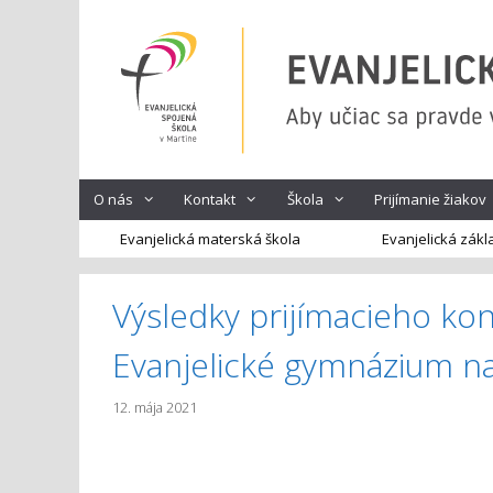
Preskočiť
na
obsah
O nás
Kontakt
Škola
Prijímanie žiakov
Evanjelická materská škola
Evanjelická zákl
Výsledky prijímacieho kon
Evanjelické gymnázium na
12. mája 2021