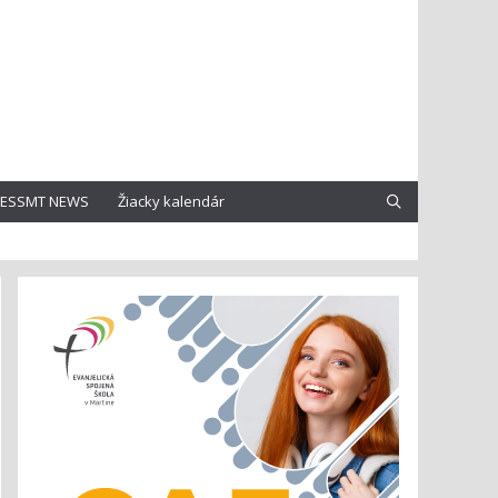
ESSMT NEWS
Žiacky kalendár