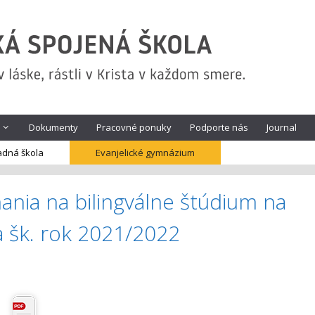
Dokumenty
Pracovné ponuky
Podporte nás
Journal
adná škola
Evanjelické gymnázium
ania na bilingválne štúdium na
 šk. rok 2021/2022