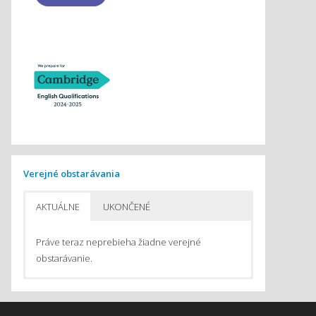
Verejné obstarávania
AKTUÁLNE
UKONČENÉ
Práve teraz neprebieha žiadne verejné
obstarávanie.
Pomôcky na vyučovanie chémie
Pomôcky do počítačom podporovaného