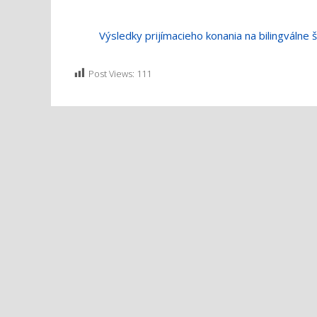
Výsledky prijímacieho konania na bilingválne
Post Views:
111