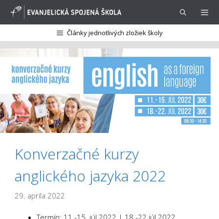
Preskočiť
na
obsah
Články jednotlivých zložiek školy
Menu
Konverzačné kurzy
anglického jazyka 2022
29. apríla 2022
Termín: 11.-15. júl 2022 | 18.-22.júl 2022