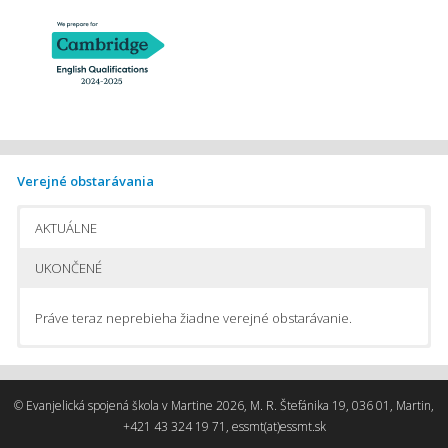
Verejné obstarávania
AKTUÁLNE
UKONČENÉ
Práve teraz neprebieha žiadne verejné obstarávanie.
Pomôcky na vyučovanie chémie
Pomôcky do počítačom podporovaného fyzikálneho laboratória
© Evanjelická spojená škola v Martine 2026, M. R. Štefánika 19, 036 01, Martin,
Stavebnice na automatizáciu
+421 43 324 19 71, essmt(at)essmt.sk
Odborná literatúra