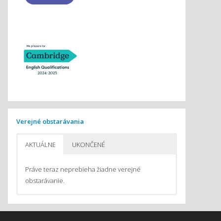
Verejné obstarávania
AKTUÁLNE
UKONČENÉ
Práve teraz neprebieha žiadne verejné
obstarávanie.
Pomôcky na vyučovanie chémie
Pomôcky do počítačom podporovaného