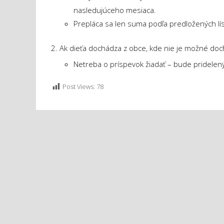
nasledujúceho mesiaca.
Prepláca sa len suma podľa predložených lís
2. Ak dieťa dochádza z obce, kde nie je možné doc
Netreba o príspevok žiadať – bude pridelen
Post Views:
78