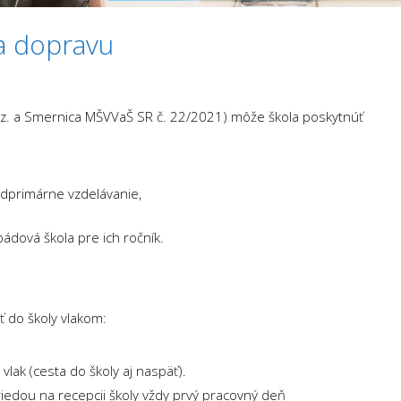
a dopravu
Z. z. a Smernica MŠVVaŠ SR č. 22/2021) môže škola poskytnúť
redprimárne vzdelávanie,
pádová škola pre ich ročník.
ť do školy vlakom:
vlak (cesta do školy aj naspäť).
iedou na recepcii školy vždy prvý pracovný deň