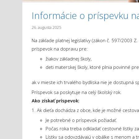
Informácie o príspevku n
26. augusta 2025
Na základe platnej legislatívy (zákon č. 597/2003 
príspevok na dopravu pre:
žiakov základnej školy,
deti materskej školy, ktoré plnia povinné p
ak v mieste ich trvalého bydliska nie je dostupná s
Príspevok sa poskytuje na celý školský rok.
Ako získať príspevok:
1. Ak dieťa dochádza z obce, kde je možné cestova
Je potrebné o príspevok požiadať.
Počas roka treba odkladať cestovné lístky za 
Lístky sa odovzdávajú v obálke s menom a tr