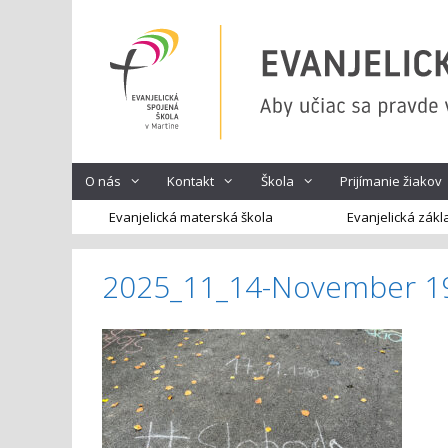
Preskočiť
na
obsah
O nás
Kontakt
Škola
Prijímanie žiakov
Evanjelická materská škola
Evanjelická zákl
2025_11_14-November 1