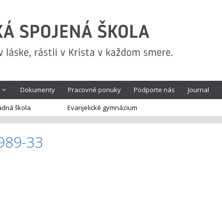
Dokumenty
Pracovné ponuky
Podporte nás
Journal
adná škola
Evanjelické gymnázium
989-33