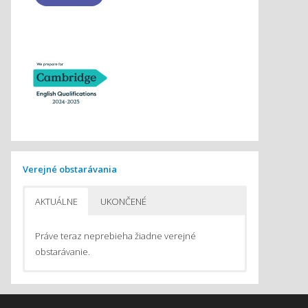
Verejné obstarávania
AKTUÁLNE
UKONČENÉ
Práve teraz neprebieha žiadne verejné
obstarávanie.
Pomôcky na vyučovanie chémie
Pomôcky do počítačom podporovaného