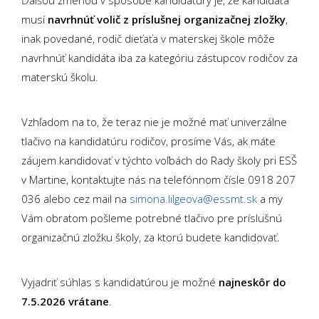
Ďalšou zmenou v spôsobe kandidatúry je, že kandidáta
musí
navrhnúť volič z príslušnej organizačnej zložky
,
inak povedané, rodič dieťaťa v materskej škole môže
navrhnúť kandidáta iba za kategóriu zástupcov rodičov za
materskú školu.
Vzhľadom na to, že teraz nie je možné mať univerzálne
tlačivo na kandidatúru rodičov, prosíme Vás, ak máte
záujem kandidovať v týchto voľbách do Rady školy pri ESŠ
v Martine, kontaktujte nás na telefónnom čísle 0918 207
036 alebo cez mail na
simona.lilgeova@essmt.sk
a my
Vám obratom pošleme potrebné tlačivo pre príslušnú
organizačnú zložku školy, za ktorú budete kandidovať.
Vyjadriť súhlas s kandidatúrou je možné
najneskôr do
7.5.2026 vrátane
.