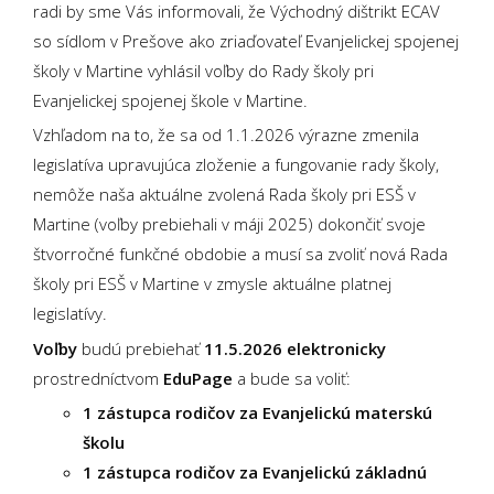
radi by sme Vás informovali, že Východný dištrikt ECAV
so sídlom v Prešove ako zriaďovateľ Evanjelickej spojenej
školy v Martine vyhlásil voľby do Rady školy pri
Evanjelickej spojenej škole v Martine.
Vzhľadom na to, že sa od 1.1.2026 výrazne zmenila
legislatíva upravujúca zloženie a fungovanie rady školy,
nemôže naša aktuálne zvolená Rada školy pri ESŠ v
Martine (voľby prebiehali v máji 2025) dokončiť svoje
štvorročné funkčné obdobie a musí sa zvoliť nová Rada
školy pri ESŠ v Martine v zmysle aktuálne platnej
legislatívy.
Voľby
budú prebiehať
11.5.2026 elektronicky
prostredníctvom
EduPage
a bude sa voliť:
1 zástupca rodičov za Evanjelickú materskú
školu
1 zástupca rodičov za Evanjelickú základnú