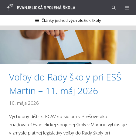
Preskočiť
na
obsah
Články jednotlivých zložiek školy
Menu
Voľby do Rady školy pri ESŠ
Martin – 11. máj 2026
10. mája 2026
Východný dištrikt ECAV so sídlom v Prešove ako
zriaďovateľ Evanjelickej spojenej školy v Martine vyhlasuje
v zmysle platnej legislatívy voľby do Rady śkoly pri