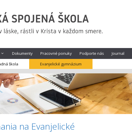
Dokumenty
Pracovné ponuky
Podporte nás
Journal
adná škola
Evanjelické gymnázium
ania na Evanjelické