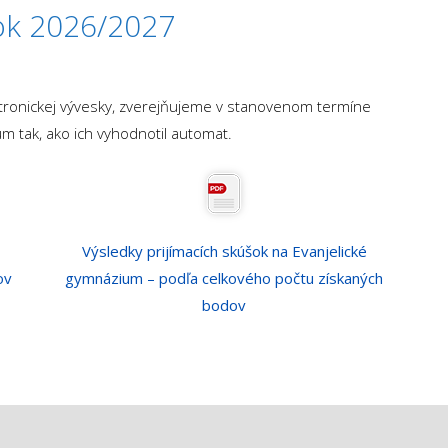
ok 2026/2027
ktronickej vývesky, zverejňujeme v stanovenom termíne
um tak, ako ich vyhodnotil automat.
Výsledky prijímacích skúšok na Evanjelické
ov
gymnázium – podľa celkového počtu získaných
bodov