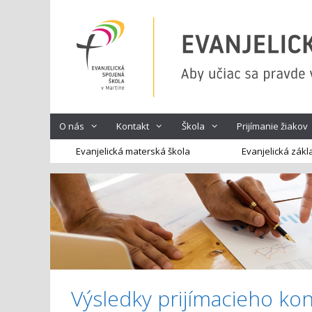
Preskočiť
na
obsah
O nás
Kontakt
Škola
Prijímanie žiakov
Evanjelická materská škola
Evanjelická zákl
Výsledky prijímacieho kon