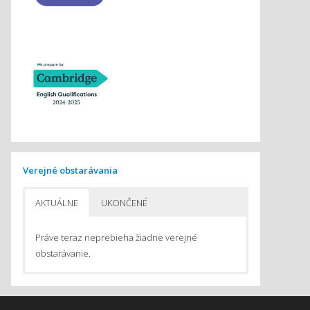
Verejné obstarávania
AKTUÁLNE
UKONČENÉ
Práve teraz neprebieha žiadne verejné
obstarávanie.
Pomôcky na vyučovanie chémie
Pomôcky do počítačom podporovaného