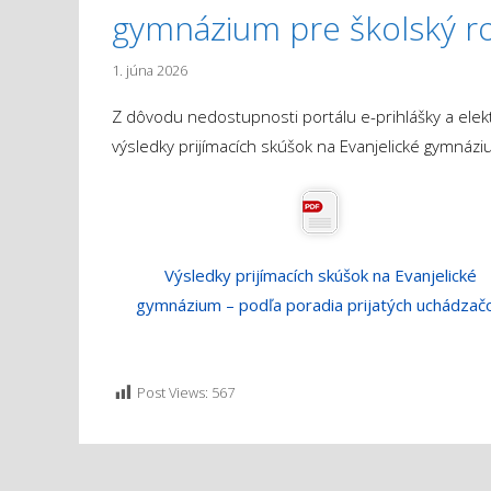
gymnázium pre školský r
1. júna 2026
Z dôvodu nedostupnosti portálu e-prihlášky a ele
výsledky prijímacích skúšok na Evanjelické gymnázi
Výsledky prijímacích skúšok na Evanjelické
gymnázium – podľa poradia prijatých uchádzač
Post Views:
567