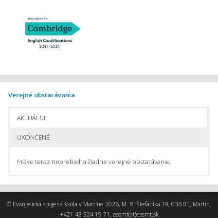
Verejné obstarávania
AKTUÁLNE
UKONČENÉ
Práve teraz neprebieha žiadne verejné obstarávanie.
Pomôcky na vyučovanie chémie
Pomôcky do počítačom podporovaného fyzikálneho laboratória
© Evanjelická spojená škola v Martine 2026, M. R. Štefánika 19, 036 01, Martin,
Stavebnice na automatizáciu
+421 43 324 19 71, essmt(at)essmt.sk