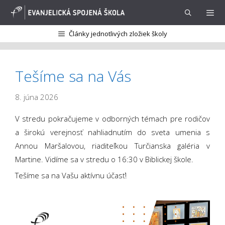
Preskočiť
na
obsah
Články jednotlivých zložiek školy
Menu
Tešíme sa na Vás
8. júna 2026
V stredu pokračujeme v odborných témach pre rodičov
a širokú verejnosť nahliadnutím do sveta umenia s
Annou Maršalovou, riaditeľkou Turčianska galéria v
Martine. Vidíme sa v stredu o 16:30 v Biblickej škole.
Tešíme sa na Vašu aktívnu účasť!