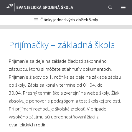
Preskočiť
na
obsah
Články jednotlivých zložiek školy
Menu
Prijímačky – základná škola
Prijímanie sa deje na základe žiadosti zákonného
zástupcu, ktorú si môžete stiahnuť v dokumentoch.
Prijímanie žiakov do 1. ročníka sa deje na základe zápisu
do školy. Zápis sa koná v termíne od 01.04. do
30.04. Presný termín škola zverejní na webe školy. Žiak
absolvuje pohovor s pedagógom a test školskej zrelosti.
Pri prijímaní rozhoduje školská zrelosť. V prípade
vysokého záujmu sú uprednostňovaní žiaci z
evanjelických rodín.