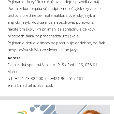
Prijímanie do vyšších ročníkov sa deje spravidla v máji.
Podmienkou prijatia sú nadpriemerné výsledky žiaka z
testov z predmetov: matematika, slovenský jazyk a
anglický jazyk. Rodičia musia absolvovať pohovor s
riaditeľom školy. Pri prijímaní sa zohľadňuje celkový
prospech žiaka na predchádzajúcej škole.
Prijímanie detí cudzincov sa postupuje obdobne, no žiak
nevykonáva skúšku zo slovenského jazyka.
Adresa:
Evanjelická spojená škola, M. R. Štefánika 19, 036 01
Martin
tel.: +421 43 324 00 74, +421 905 517 181
e-mail: riaditel(at)ezsmt.sk