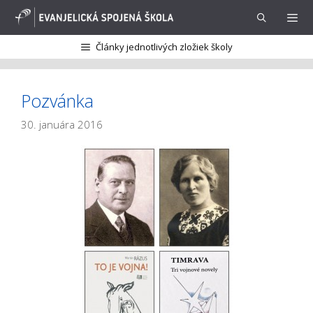
Preskočiť
na
obsah
Články jednotlivých zložiek školy
Menu
Pozvánka
30. januára 2016