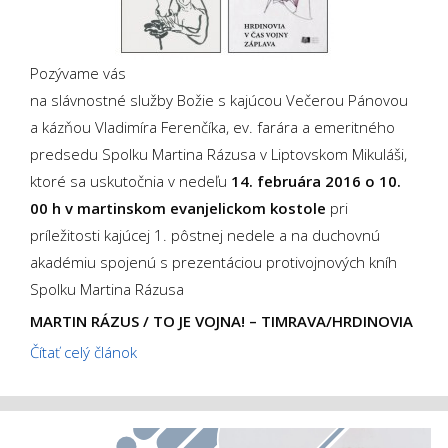
Pozývame vás
na slávnostné služby Božie s kajúcou Večerou Pánovou
a kázňou Vladimíra Ferenčíka, ev. farára a emeritného
predsedu Spolku Martina Rázusa v Liptovskom Mikuláši,
ktoré sa uskutočnia v nedeľu
14. februára 2016 o 10.
00 h v martinskom evanjelickom kostole
pri
príležitosti kajúcej 1. pôstnej nedele a na duchovnú
akadémiu spojenú s prezentáciou protivojnových kníh
Spolku Martina Rázusa
MARTIN RÁZUS / TO JE VOJNA! – TIMRAVA/HRDINOVIA
Čítať celý článok