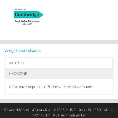
Verejné obstarávania
AKTUÁLNE
UKONČENÉ
Práve teraz neprebieha žiadne verejné obstarávanie.
Pomôcky na vyučovanie chémie
Pomôcky do počítačom podporovaného fyzikálneho laboratória
© Evanjelická spojená škola v Martine 2026, M. R. Štefánika 19, 036 01, Martin,
Stavebnice na automatizáciu
+421 43 324 19 71, essmt(at)essmt.sk